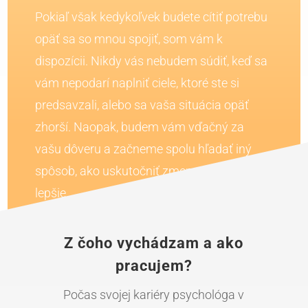
Pokiaľ však kedykoľvek budete cítiť potrebu
opäť sa so mnou spojiť, som vám k
dispozícii. Nikdy vás nebudem súdiť, keď sa
vám nepodarí naplniť ciele, ktoré ste si
predsavzali, alebo sa vaša situácia opäť
zhorší. Naopak, budem vám vďačný za
vašu dôveru a začneme spolu hľadať iný
spôsob, ako uskutočniť zmeny a cítiť sa
lepšie.
Z čoho vychádzam a ako
pracujem?
Počas svojej kariéry psychológa v