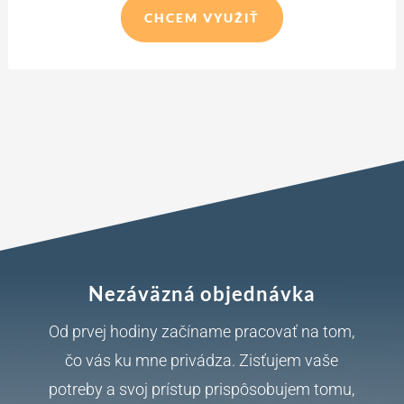
CHCEM VYUŽIŤ
Nezáväzná objednávka
Od prvej hodiny začíname pracovať na tom,
čo vás ku mne privádza. Zisťujem vaše
potreby a svoj prístup prispôsobujem tomu,