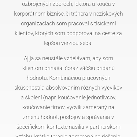
ozbrojených zboroch, lektora a kouča v
korporátnom biznise, či trénera v neziskových
organizáciách som pracoval s tisíckami
klientov, ktorých som podporoval na ceste za
lepšou verziou seba.
Aj ja sa neustále vzdelávam, aby som
klientom prinášal čoraz väčšiu pridanú
hodnotu. Kombináciou pracovných
skúseností a absolvovaním rôznych výcvikov
a školení (napr. koučovanie jednotlivcov,
koučovanie tímov, výcvik zameraný na
zmenu hodnôt, postojov a správania v
špecifickom kontexte násilia v partnerskom
vzťahu, krátka terapia zameraná na riešenie,