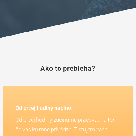
Ako to prebieha?
Od prvej hodiny naplno
Od prvej hodiny začíname pracovať na tom,
čo vás ku mne privádza. Zisťujem vaše